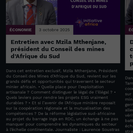
ÉCONOMIE
3 octobre 2025
É
Entretien avec Mzila Mthenjane,
président du Conseil des mines
c
d’Afrique du Sud
t
p
Dans cet entretien exclusif, Mzila Mthenjane, Président
du Conseil des Mines d’Afrique du Sud, revient sur les
Dan
grands défis et opportunités qui traversent le secteur
Tam
minier africain. • Quelle place pour l’exploitation
coo
artisanale ? Comment distinguer le légal de l’illégal ? •
sur
Quels leviers pour rendre les projets ESG vraiment
min
durables ? • Et si l’avenir de l’Afrique minière reposait
ger
sur la coopération régionale et la mutualisation des
all
compétences ? De la réforme législative sud-africaine
vér
au projet du barrage Inga en RDC, un échange à ne pas
bat
manquer pour comprendre les dynamiques du secteur
éch
à l’échelle continentale. Journaliste : Laurence Soustras
str