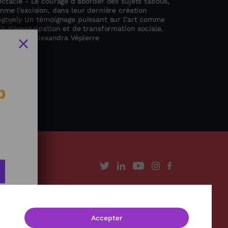
ectacle - Le courage d’aborder des sujets tabous,
me l’excision, dans leur dernière création
ngoyely Un témoignage puissant sur l’art comme
il d’émancipation et de transformation sociale.
rnaliste : Alexandra Vépierre
b
À propos
Contact
Accepter