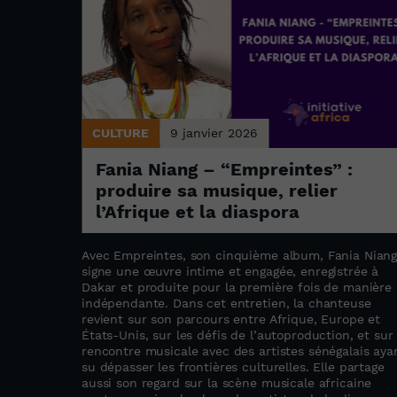
CULTURE
9 janvier 2026
i
Fania Niang – “Empreintes” :
produire sa musique, relier
l’Afrique et la diaspora
ements de
Avec Empreintes, son cinquième album, Fania Nian
,
signe une œuvre intime et engagée, enregistrée à
 cultures
Dakar et produite pour la première fois de manière
x confins
indépendante. Dans cet entretien, la chanteuse
revient sur son parcours entre Afrique, Europe et
Kédougou.
États-Unis, sur les défis de l’autoproduction, et sur 
rencontre musicale avec des artistes sénégalais aya
su dépasser les frontières culturelles. Elle partage
aussi son regard sur la scène musicale africaine