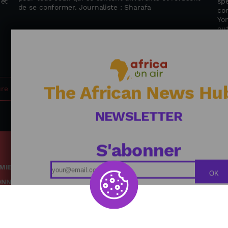
 et
sp
de se conformer. Journaliste : Sharafa
com
Yo
out
Jou
The African News Hu
ure
NEWSLETTER
S'abonner
MIE
Podcasts
OK
ONNEMENT
Replays
TÉ
Grille des émissions
RE