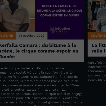
CULTURE
31 octobre 2025
CULTURE
Kerfalla Camara : du bitume à la
La lit
scène, le cirque comme espoir en
relie 
Guinée
Autrefois i
intéressent
re du cirque un levier d’éducation et de
africaines,
angement social. Né dans la rue, formé par le
ancrées dan
que, Kerfalla Camara est aujourd’hui à la tête du
essor, les d
rcus Baobab, la première compagnie de cirque de
inée, devenue une référence en Afrique de l’Ouest.
s cet entretien exclusif, il raconte : - La
naissance de Circus Baobab, cirque social et engagé
Le combat pour offrir une éducation aux enfants
scolarisés - L’ancrage culturel guinéen dans chaque