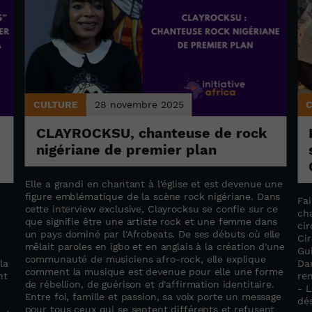
CULTURE
28 novembre 2025
CLAYROCKSU, chanteuse de rock
nigériane de premier plan
Elle a grandi en chantant à l'église et est devenue une
figure emblématique de la scène rock nigériane. Dans
g
Fai
cette interview exclusive, Clayrocksu se confie sur ce
ch
que signifie être une artiste rock et une femme dans
cir
un pays dominé par l'Afrobeats. De ses débuts où elle
Ci
mêlait paroles en igbo et en anglais à la création d'une
Gu
communauté de musiciens afro-rock, elle explique
la
Dan
comment la musique est devenue pour elle une forme
nt
re
de rébellion, de guérison et d'affirmation identitaire.
- 
Entre foi, famille et passion, sa voix porte un message
dé
pour tous ceux qui se sentent différents et refusent