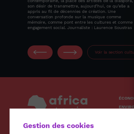
contemporaine, la place des artistes de la diaspora,
son désir de transmettre, aujourd’hui, ce qu’elle a
appris au fil de décennies de création. Une
conversation profonde sur la musique comme
mémoire, comme pont entre les cultures et comme
engagement social. Journaliste : Laurence Soustras
Voir la section
cult
ÉCONO
ENVIR
SOCIÉ
Gestion des cookies
SANTÉ
CULTU