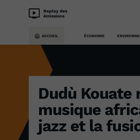
Replay des
émissions
CULTURE
7 novembre 2024
ACCUEIL
ÉCONOMIE
ENVIRONN
Dudù Kouate r
musique africa
jazz et la fus