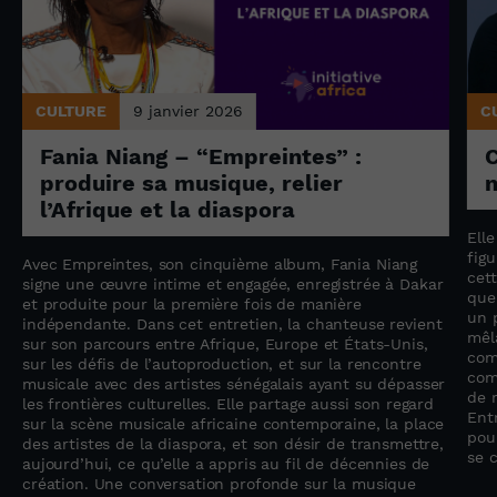
CULTURE
9 janvier 2026
C
Fania Niang – “Empreintes” :
produire sa musique, relier
n
l’Afrique et la diaspora
Ell
fig
Avec Empreintes, son cinquième album, Fania Niang
cet
n
signe une œuvre intime et engagée, enregistrée à Dakar
que
et produite pour la première fois de manière
un 
indépendante. Dans cet entretien, la chanteuse revient
mêla
sur son parcours entre Afrique, Europe et États-Unis,
com
sur les défis de l’autoproduction, et sur la rencontre
com
musicale avec des artistes sénégalais ayant su dépasser
de r
les frontières culturelles. Elle partage aussi son regard
Entr
sur la scène musicale africaine contemporaine, la place
pou
des artistes de la diaspora, et son désir de transmettre,
se 
aujourd’hui, ce qu’elle a appris au fil de décennies de
création. Une conversation profonde sur la musique