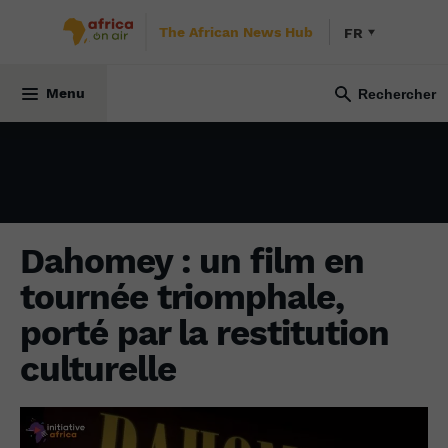
The African News Hub
FR
CULTURE
19 novembre 2024
Menu
Dahomey : un film en
tournée triomphale,
porté par la restitution
culturelle