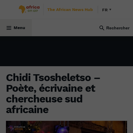
The African News Hub
FR
CULTURE
10 mai 2024
Menu
Chidi Tsosheletso –
Poète, écrivaine et
chercheuse sud
africaine