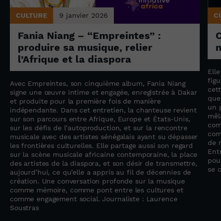
CULTURE
9 janvier 2026
C
Fania Niang – “Empreintes” :
produire sa musique, relier
n
l’Afrique et la diaspora
Ell
fig
Avec Empreintes, son cinquième album, Fania Niang
cet
n
signe une œuvre intime et engagée, enregistrée à Dakar
que
et produite pour la première fois de manière
un 
indépendante. Dans cet entretien, la chanteuse revient
mêla
sur son parcours entre Afrique, Europe et États-Unis,
com
sur les défis de l’autoproduction, et sur la rencontre
com
musicale avec des artistes sénégalais ayant su dépasser
de r
les frontières culturelles. Elle partage aussi son regard
Entr
sur la scène musicale africaine contemporaine, la place
pou
des artistes de la diaspora, et son désir de transmettre,
se 
aujourd’hui, ce qu’elle a appris au fil de décennies de
création. Une conversation profonde sur la musique
comme mémoire, comme pont entre les cultures et
comme engagement social. Journaliste : Laurence
Soustras