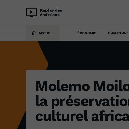
Replay des
émissions
CULTURE
9 avril 2024
ACCUEIL
ÉCONOMIE
ENVIRONN
Molemo Moilo
la préservati
culturel afric