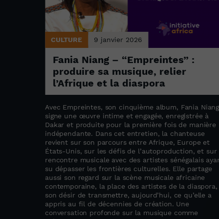
CULTURE
9 janvier 2026
i
Fania Niang – “Empreintes” :
produire sa musique, relier
l’Afrique et la diaspora
ements de
Avec Empreintes, son cinquième album, Fania Nian
,
signe une œuvre intime et engagée, enregistrée à
 cultures
Dakar et produite pour la première fois de manière
x confins
indépendante. Dans cet entretien, la chanteuse
revient sur son parcours entre Afrique, Europe et
Kédougou.
États-Unis, sur les défis de l’autoproduction, et sur 
rencontre musicale avec des artistes sénégalais aya
su dépasser les frontières culturelles. Elle partage
aussi son regard sur la scène musicale africaine
contemporaine, la place des artistes de la diaspora,
son désir de transmettre, aujourd’hui, ce qu’elle a
appris au fil de décennies de création. Une
conversation profonde sur la musique comme