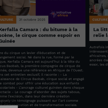
CULTURE
31 octobre 2025
CULTURE
Kerfalla Camara : du bitume à la
La lit
scène, le cirque comme espoir en
relie 
Guinée
Autrefois i
intéressent
re du cirque un levier d’éducation et de
africaines,
angement social. Né dans la rue, formé par le
ancrées dan
que, Kerfalla Camara est aujourd’hui à la tête du
essor, les d
rcus Baobab, la première compagnie de cirque de
inée, devenue une référence en Afrique de l’Ouest.
s cet entretien exclusif, il raconte : - La
naissance de Circus Baobab, cirque social et engagé
Le combat pour offrir une éducation aux enfants
scolarisés - L’ancrage culturel guinéen dans chaque
ectacle - Le courage d’aborder des sujets tabous,
me l’excision, dans leur dernière création
ngoyely Un témoignage puissant sur l’art comme
il d’émancipation et de transformation sociale.