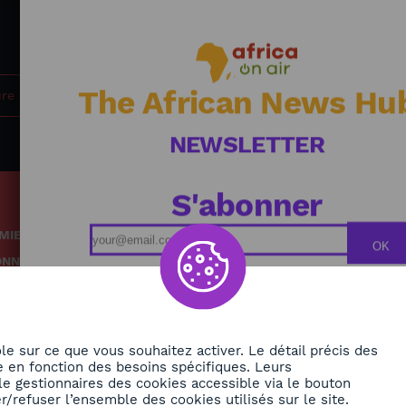
Jou
The African News Hu
ure
NEWSLETTER
S'abonner
MIE
Podcasts
OK
ONNEMENT
Replays
TÉ
Grille des émissions
RE
le sur ce que vous souhaitez activer. Le détail précis des
 en fonction des besoins spécifiques. Leurs
le gestionnaires des cookies accessible via le bouton
ORA
/refuser l’ensemble des cookies utilisés sur le site.