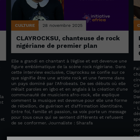
CULTURE
28 novembre 2025
CLAYROCKSU, chanteuse de rock
nigériane de premier plan
Elle a grandi en chantant à l'église et est devenue une
figure emblématique de la scène rock nigériane. Dans
g
Fai
cette interview exclusive, Clayrocksu se confie sur ce
ch
que signifie être une artiste rock et une femme dans
cir
un pays dominé par l'Afrobeats. De ses débuts où elle
Ci
mêlait paroles en igbo et en anglais à la création d'une
Gu
communauté de musiciens afro-rock, elle explique
la
Dan
comment la musique est devenue pour elle une forme
nt
re
de rébellion, de guérison et d'affirmation identitaire.
- 
Entre foi, famille et passion, sa voix porte un message
dé
pour tous ceux qui se sentent différents et refusent
 et
sp
de se conformer. Journaliste : Sharafa
com
Yo
out