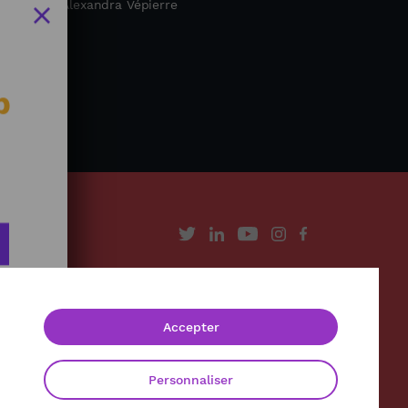
rnaliste : Alexandra Vépierre
b
À propos
Contact
Accepter
Mentions légales
Politique de confidentialité
Personnaliser