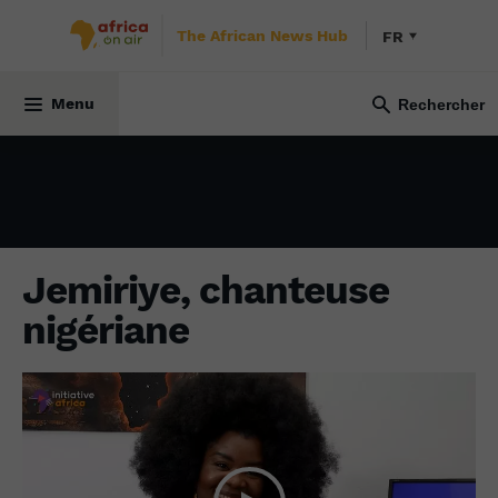
The African News Hub
FR
CULTURE
29 mars 2024
Menu
Jemiriye, chanteuse
nigériane