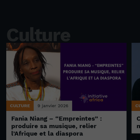
Culture
CULTURE
9 janvier 2026
C
Fania Niang – “Empreintes” :
produire sa musique, relier
n
l’Afrique et la diaspora