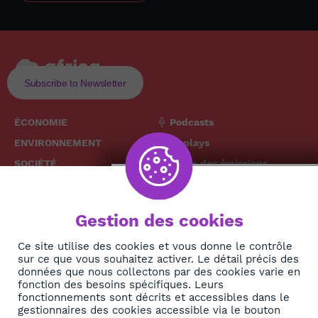
Subscribe to Newsletter
ÉCONOMIE
Podcasts
ENVIRONNEMENT
Replays
SOCIÉTÉ
Grille des émissions
SANTÉ
CULTURE
The African
Gestion des cookies
TECH
News Hub
DIASPORA
Ce site utilise des cookies et vous donne le contrôle
sur ce que vous souhaitez activer. Le détail précis des
REJOIGNEZ-NOUS
NEWSLETTER
données que nous collectons par des cookies varie en
fonction des besoins spécifiques. Leurs
fonctionnements sont décrits et accessibles dans le
S'abonner
gestionnaires des cookies accessible via le bouton