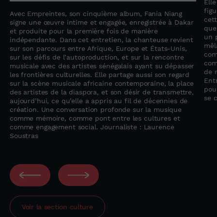
Ell
fig
Avec Empreintes, son cinquième album, Fania Niang
cet
n
signe une œuvre intime et engagée, enregistrée à Dakar
que
et produite pour la première fois de manière
un 
indépendante. Dans cet entretien, la chanteuse revient
mêla
sur son parcours entre Afrique, Europe et États-Unis,
com
sur les défis de l’autoproduction, et sur la rencontre
com
musicale avec des artistes sénégalais ayant su dépasser
de r
les frontières culturelles. Elle partage aussi son regard
Entr
sur la scène musicale africaine contemporaine, la place
pou
des artistes de la diaspora, et son désir de transmettre,
se 
aujourd’hui, ce qu’elle a appris au fil de décennies de
création. Une conversation profonde sur la musique
comme mémoire, comme pont entre les cultures et
comme engagement social. Journaliste : Laurence
Soustras
Voir la section
culture