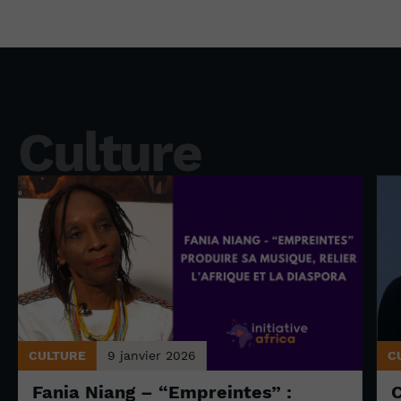
Culture
CULTURE
9 janvier 2026
C
Fania Niang – “Empreintes” :