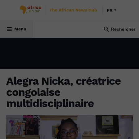
The African News Hub
FR
CULTURE
19 janvier 2024
Menu
Alegra Nicka, créatrice
congolaise
multidisciplinaire