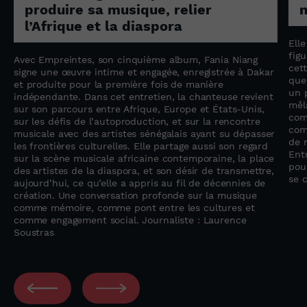
produire sa musique, relier
n
l’Afrique et la diaspora
Ell
fig
Avec Empreintes, son cinquième album, Fania Niang
cet
n
signe une œuvre intime et engagée, enregistrée à Dakar
que
et produite pour la première fois de manière
un 
indépendante. Dans cet entretien, la chanteuse revient
mêla
sur son parcours entre Afrique, Europe et États-Unis,
com
sur les défis de l’autoproduction, et sur la rencontre
com
musicale avec des artistes sénégalais ayant su dépasser
de r
les frontières culturelles. Elle partage aussi son regard
Entr
sur la scène musicale africaine contemporaine, la place
pou
des artistes de la diaspora, et son désir de transmettre,
se 
aujourd’hui, ce qu’elle a appris au fil de décennies de
création. Une conversation profonde sur la musique
comme mémoire, comme pont entre les cultures et
comme engagement social. Journaliste : Laurence
Soustras