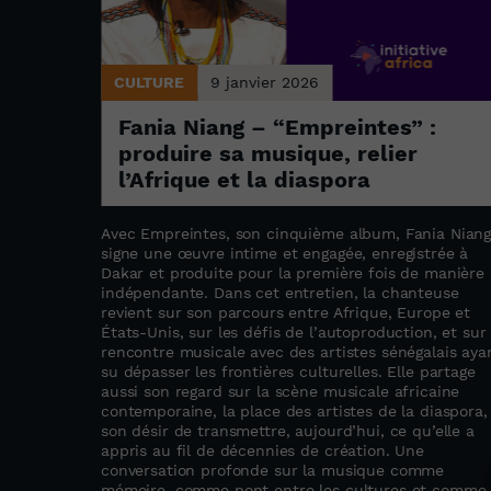
CULTURE
9 janvier 2026
i
Fania Niang – “Empreintes” :
produire sa musique, relier
l’Afrique et la diaspora
ements de
Avec Empreintes, son cinquième album, Fania Nian
,
signe une œuvre intime et engagée, enregistrée à
 cultures
Dakar et produite pour la première fois de manière
x confins
indépendante. Dans cet entretien, la chanteuse
revient sur son parcours entre Afrique, Europe et
Kédougou.
États-Unis, sur les défis de l’autoproduction, et sur 
rencontre musicale avec des artistes sénégalais aya
su dépasser les frontières culturelles. Elle partage
aussi son regard sur la scène musicale africaine
contemporaine, la place des artistes de la diaspora,
son désir de transmettre, aujourd’hui, ce qu’elle a
appris au fil de décennies de création. Une
conversation profonde sur la musique comme
mémoire, comme pont entre les cultures et comme