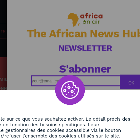
The African News Hu
ure
NEWSLETTER
S'abonner
MIE
Podcasts
OK
ONNEMENT
Replays
TÉ
Grille des émissions
RE
le sur ce que vous souhaitez activer. Le détail précis des
 en fonction des besoins spécifiques. Leurs
le gestionnaires des cookies accessible via le bouton
ORA
/refuser l’ensemble des cookies utilisés sur le site.