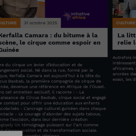
CULTURE
31 octobre 2025
CULTURE
Kerfalla Camara : du bitume à la
La lit
scène, le cirque comme espoir en
relie 
Guinée
Autrefois i
intéressent
re du cirque un levier d’éducation et de
africaines,
angement social. Né dans la rue, formé par le
ancrées dan
que, Kerfalla Camara est aujourd’hui à la tête du
essor, les d
rcus Baobab, la première compagnie de cirque de
inée, devenue une référence en Afrique de l’Ouest.
s cet entretien exclusif, il raconte : - La
naissance de Circus Baobab, cirque social et engagé
Le combat pour offrir une éducation aux enfants
scolarisés - L’ancrage culturel guinéen dans chaque
ectacle - Le courage d’aborder des sujets tabous,
me l’excision, dans leur dernière création
ngoyely Un témoignage puissant sur l’art comme
il d’émancipation et de transformation sociale.
rnaliste : Alexandra Vépierre