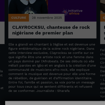
CULTURE
28 novembre 2025
CLAYROCKSU, chanteuse de rock
nigériane de premier plan
Elle a grandi en chantant à l'église et est devenue une
figure emblématique de la scène rock nigériane. Dans
g
Fai
cette interview exclusive, Clayrocksu se confie sur ce
ch
que signifie être une artiste rock et une femme dans
cir
un pays dominé par l'Afrobeats. De ses débuts où elle
Ci
mêlait paroles en igbo et en anglais à la création d'une
Gu
communauté de musiciens afro-rock, elle explique
la
Dan
comment la musique est devenue pour elle une forme
nt
re
de rébellion, de guérison et d'affirmation identitaire.
- 
Entre foi, famille et passion, sa voix porte un message
dé
pour tous ceux qui se sentent différents et refusent
 et
sp
de se conformer. Journaliste : Sharafa
com
Yo
out
Jou