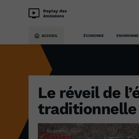
Replay des
émissions
CULTURE
8 septembre 2023
ACCUEIL
ÉCONOMIE
ENVIRONN
Le réveil de l’
traditionnell