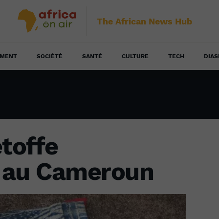
The African News Hub
EMENT
SOCIÉTÉ
SANTÉ
CULTURE
TECH
DIAS
étoffe
e au Cameroun