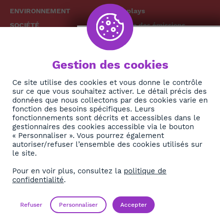
ENVIRONNEMENT
Replays
SOCIÉTÉ
Grille des émissions
SANTÉ
CULTURE
The African
Gestion des cookies
TECH
News Hub
DIASPORA
Ce site utilise des cookies et vous donne le contrôle
sur ce que vous souhaitez activer. Le détail précis des
REJOIGNEZ-NOUS
NEWSLETTER
données que nous collectons par des cookies varie en
fonction des besoins spécifiques. Leurs
fonctionnements sont décrits et accessibles dans le
S'abonner
gestionnaires des cookies accessible via le bouton
« Personnaliser ». Vous pourrez également
autoriser/refuser l’ensemble des cookies utilisés sur
À propos
le site.
Contact
Pour en voir plus, consultez la
politique de
confidentialité
.
OK
Mentions légales
Politique de confidentialité
Refuser
Personnaliser
Accepter