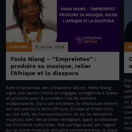
CULTURE
9 janvier 2026
C
Fania Niang – “Empreintes” :
produire sa musique, relier
n
l’Afrique et la diaspora
Ell
fig
Avec Empreintes, son cinquième album, Fania Niang
cet
signe une œuvre intime et engagée, enregistrée à Dakar
n
que
et produite pour la première fois de manière
un 
indépendante. Dans cet entretien, la chanteuse revient
mêla
sur son parcours entre Afrique, Europe et États-Unis,
com
sur les défis de l’autoproduction, et sur la rencontre
com
musicale avec des artistes sénégalais ayant su dépasser
de r
les frontières culturelles. Elle partage aussi son regard
Entr
sur la scène musicale africaine contemporaine, la place