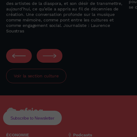
pou
des artistes de la diaspora, et son désir de transmettre,
se 
aujourd’hui, ce qu’elle a appris au fil de décennies de
création. Une conversation profonde sur la musique
comme mémoire, comme pont entre les cultures et
comme engagement social. Journaliste : Laurence
Soustras
Voir la section
culture
Subscribe to Newsletter
ÉCONOMIE
Podcasts