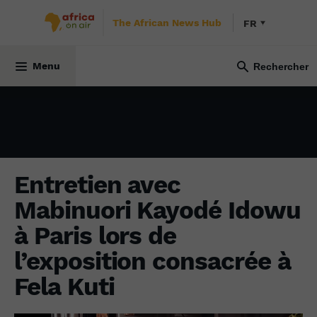
The African News Hub
FR
CULTURE
9 juin 2023
Menu
Entretien avec
Mabinuori Kayodé Idowu
à Paris lors de
l’exposition consacrée à
Fela Kuti