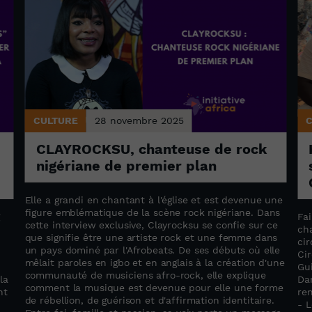
CULTURE
28 novembre 2025
CLAYROCKSU, chanteuse de rock
nigériane de premier plan
Elle a grandi en chantant à l'église et est devenue une
figure emblématique de la scène rock nigériane. Dans
g
Fai
cette interview exclusive, Clayrocksu se confie sur ce
ch
que signifie être une artiste rock et une femme dans
cir
un pays dominé par l'Afrobeats. De ses débuts où elle
Ci
mêlait paroles en igbo et en anglais à la création d'une
Gu
communauté de musiciens afro-rock, elle explique
la
Dan
comment la musique est devenue pour elle une forme
nt
re
de rébellion, de guérison et d'affirmation identitaire.
- 