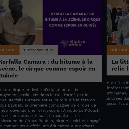
CULTURE
31 octobre 2025
CULTURE
Kerfalla Camara : du bitume à la
La lit
scène, le cirque comme espoir en
relie 
Guinée
Autrefois i
intéressent
re du cirque un levier d’éducation et de
africaines,
angement social. Né dans la rue, formé par le
ancrées dan
que, Kerfalla Camara est aujourd’hui à la tête du
essor, les d
rcus Baobab, la première compagnie de cirque de
inée, devenue une référence en Afrique de l’Ouest.
s cet entretien exclusif, il raconte : - La
naissance de Circus Baobab, cirque social et engagé
Le combat pour offrir une éducation aux enfants