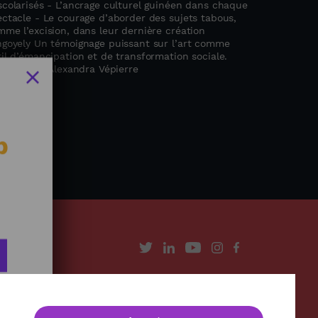
scolarisés - L’ancrage culturel guinéen dans chaque
ectacle - Le courage d’aborder des sujets tabous,
me l’excision, dans leur dernière création
ngoyely Un témoignage puissant sur l’art comme
il d’émancipation et de transformation sociale.
rnaliste : Alexandra Vépierre
b
À propos
Contact