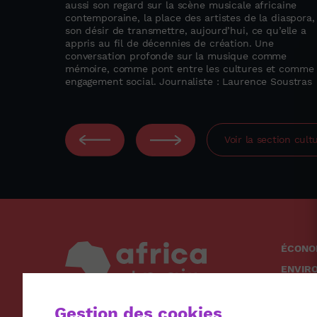
aussi son regard sur la scène musicale africaine
contemporaine, la place des artistes de la diaspora,
son désir de transmettre, aujourd’hui, ce qu’elle a
appris au fil de décennies de création. Une
conversation profonde sur la musique comme
mémoire, comme pont entre les cultures et comme
engagement social. Journaliste : Laurence Soustras
Voir la section
cult
ÉCONO
ENVIR
SOCIÉ
Gestion des cookies
SANTÉ