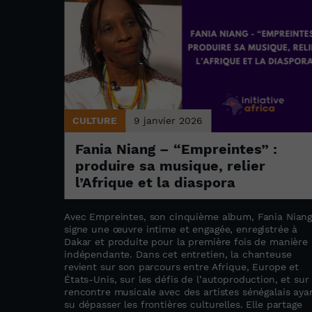
CULTURE
9 janvier 2026
i
Fania Niang – “Empreintes” :
produire sa musique, relier
l’Afrique et la diaspora
ements de
Avec Empreintes, son cinquième album, Fania Nian
,
signe une œuvre intime et engagée, enregistrée à
 cultures
Dakar et produite pour la première fois de manière
x confins
indépendante. Dans cet entretien, la chanteuse
revient sur son parcours entre Afrique, Europe et
Kédougou.
États-Unis, sur les défis de l’autoproduction, et sur 
rencontre musicale avec des artistes sénégalais aya
su dépasser les frontières culturelles. Elle partage