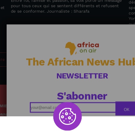
Entre foi, famille et passion, sa voix porte un message
dé
pour tous ceux qui se sentent différents et refusent
 et
sp
de se conformer. Journaliste : Sharafa
com
Yo
out
Jou
The African News Hu
ure
NEWSLETTER
S'abonner
MIE
Podcasts
OK
ONNEMENT
Replays
TÉ
Grille des émissions