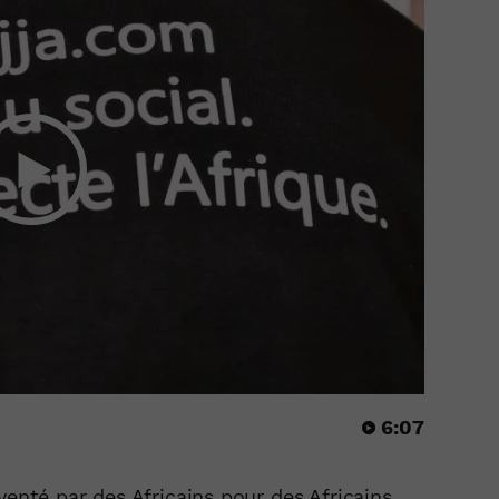
6:07
venté par des Africains pour des Africains.