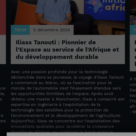
TECH
5 décembre 2024
Iliass Tanouti : Pionnier de
l’Espace au service de l’Afrique et
du développement durable
Avec une passion profonde pour la technologie
déclenchée dans sa jeunesse, le voyage d'Iliass Tanouti
À 
a commencé au Maroc, où sa fascination pour le
co
âce
monde de l'automobile s'est finalement étendue vers
Da
le,
les opportunités illimitées de l'espace. Après avoir
tec
e.
obtenu une master à Manchester, Iliass a consacré son
l’i
expertise en ingénierie à l'exploitation de la
afr
technologie des satellites pour la protection de
: 
re
l'environnement et le développement de l'agriculture.
ore
Aujourd'hui, Iliass se concentre sur l'exploitation des
innovations spatiales pour accélérer la croissance
durable en Afrique, en comblant le fossé entre la