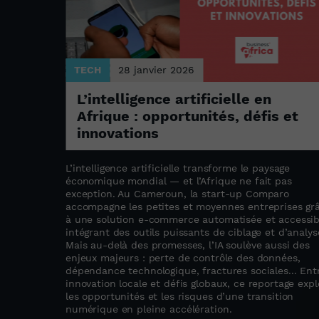
TECH
28 janvier 2026
u
L’intelligence artificielle en
nes
Afrique : opportunités, défis et
innovations
L’intelligence artificielle transforme le paysage
économique mondial — et l’Afrique ne fait pas
s pour
exception. Au Cameroun, la start-up Comparo
a livraison
accompagne les petites et moyennes entreprises gr
s régions
à une solution e-commerce automatisée et accessib
par
intégrant des outils puissants de ciblage et d’analys
hanga, ne
Mais au-delà des promesses, l’IA soulève aussi des
t un rôle
enjeux majeurs : perte de contrôle des données,
 de denrées,
dépendance technologique, fractures sociales... Ent
spiré par
innovation locale et défis globaux, ce reportage expl
ant
les opportunités et les risques d’une transition
 des
numérique en pleine accélération.
ansion en