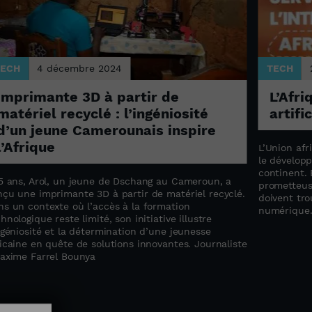
TECH
4 décembre 2024
TECH
Imprimante 3D à partir de
L’Afri
matériel recyclé : l’ingéniosité
artifi
d’un jeune Camerounais inspire
l’Afrique
L’Union afr
le développ
continent.
15 ans, Arol, un jeune de Dschang au Cameroun, a
prometteuse
nçu une imprimante 3D à partir de matériel recyclé.
doivent tro
ns un contexte où l’accès à la formation
numérique. 
hnologique reste limité, son initiative illustre
ngéniosité et la détermination d’une jeunesse
icaine en quête de solutions innovantes. Journaliste
Maxime Farrel Bounya