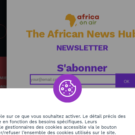
technologie de pointe et les solutions pratiques aux
défis mondiaux urgents.
The African News Hu
NEWSLETTER
S'abonner
MIE
Podcasts
OK
ONNEMENT
Replays
TÉ
Grille des émissions
RE
le sur ce que vous souhaitez activer. Le détail précis des
 en fonction des besoins spécifiques. Leurs
le gestionnaires des cookies accessible via le bouton
ORA
/refuser l’ensemble des cookies utilisés sur le site.