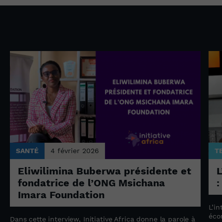
SANTÉ
4 février 2026
T
Eliwilimina Buberwa présidente et
L
fondatrice de l’ONG Msichana
:
Imara Foundation
L’in
éco
Dans cette interview, Initiative Africa donne la parole à