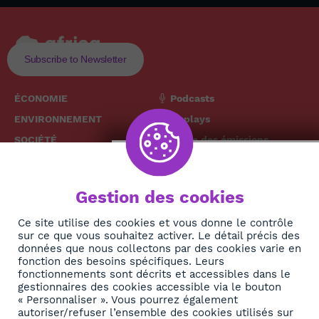
Subscribe to Newsletter
ÉCONOMIE
Podcasts
ENVIRONNEMENT
Replays
SOCIÉTÉ
Grille des émissions
SANTÉ
CULTURE
The African
Gestion des cookies
TECH
News Hub
DIASPORA
Ce site utilise des cookies et vous donne le contrôle
sur ce que vous souhaitez activer. Le détail précis des
REJOIGNEZ-NOUS
NEWSLETTER
données que nous collectons par des cookies varie en
fonction des besoins spécifiques. Leurs
fonctionnements sont décrits et accessibles dans le
S'abonner
gestionnaires des cookies accessible via le bouton
« Personnaliser ». Vous pourrez également
autoriser/refuser l’ensemble des cookies utilisés sur
À propos