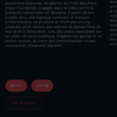
exc
Eliwilimina Buberwa, fondatrice de l’ONG Msichana
acc
Imara Foundation, engagée dans la lutte contre la
à u
précarité menstruelle en Tanzanie. À partir de son
inté
propre vécu, elle explique comment le manque
Mai
d’informations, de produits et d’infrastructures
enj
adaptées prive encore des millions de jeunes filles de
dép
leur droit à l’éducation. Une discussion essentielle sur
inno
un enjeu de santé publique, d’égalité des genres et de
les 
justice sociale, au cœur des communautés rurales.
num
Journaliste : Alexandra Vépierre
Voir la section