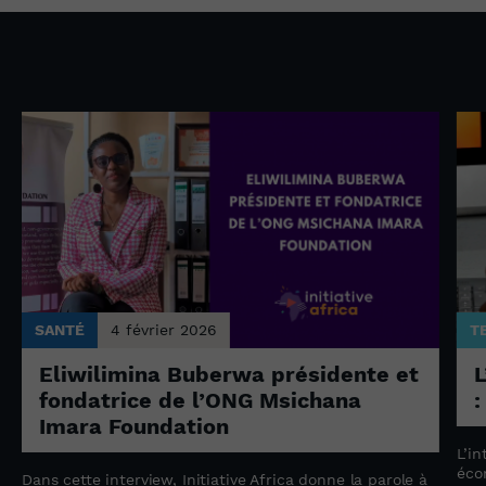
SANTÉ
4 février 2026
T
Eliwilimina Buberwa présidente et
L
fondatrice de l’ONG Msichana
:
Imara Foundation
L’in
éco
Dans cette interview, Initiative Africa donne la parole à