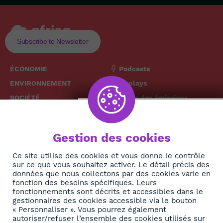
Subscribe to Newsletter
ÉCONOMIE
Podcasts
ENVIRONNEMENT
Replays
SOCIÉTÉ
Grille des émissions
SANTÉ
CULTURE
The African
Gestion des cookies
TECH
News Hub
DIASPORA
Ce site utilise des cookies et vous donne le contrôle
sur ce que vous souhaitez activer. Le détail précis des
REJOIGNEZ-NOUS
NEWSLETTER
données que nous collectons par des cookies varie en
fonction des besoins spécifiques. Leurs
fonctionnements sont décrits et accessibles dans le
S'abonner
gestionnaires des cookies accessible via le bouton
« Personnaliser ». Vous pourrez également
autoriser/refuser l’ensemble des cookies utilisés sur
À propos