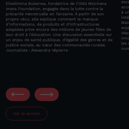
exc
Eliwilimina Buberwa, fondatrice de l’ONG Msichana
acc
Imara Foundation, engagée dans la lutte contre la
à u
précarité menstruelle en Tanzanie. À partir de son
inté
propre vécu, elle explique comment le manque
Mai
d’informations, de produits et d’infrastructures
enj
adaptées prive encore des millions de jeunes filles de
dép
leur droit à l’éducation. Une discussion essentielle sur
inno
un enjeu de santé publique, d’égalité des genres et de
les 
justice sociale, au cœur des communautés rurales.
num
Journaliste : Alexandra Vépierre
Voir la section