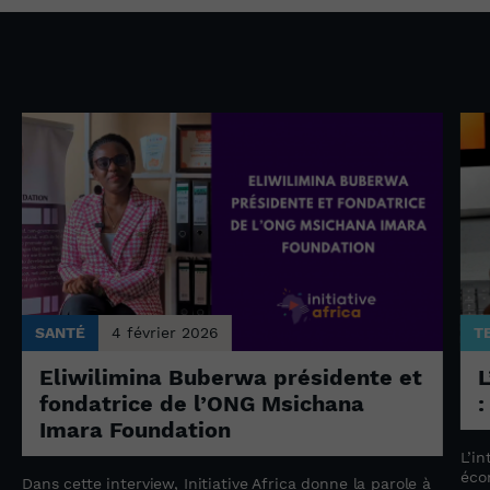
SANTÉ
4 février 2026
T
Eliwilimina Buberwa présidente et
L
fondatrice de l’ONG Msichana
:
Imara Foundation
L’in
éco
Dans cette interview, Initiative Africa donne la parole à