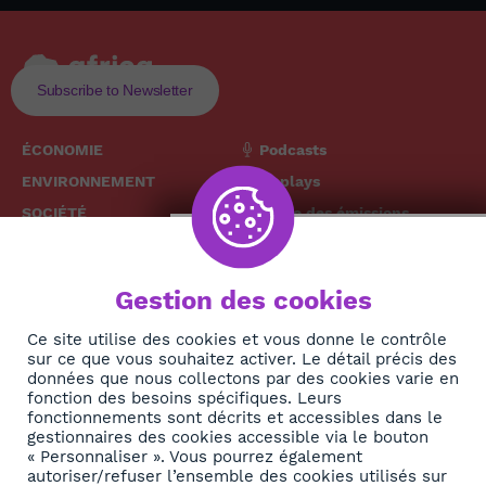
Subscribe to Newsletter
ÉCONOMIE
Podcasts
ENVIRONNEMENT
Replays
SOCIÉTÉ
Grille des émissions
SANTÉ
CULTURE
The African
Gestion des cookies
TECH
News Hub
DIASPORA
Ce site utilise des cookies et vous donne le contrôle
sur ce que vous souhaitez activer. Le détail précis des
REJOIGNEZ-NOUS
NEWSLETTER
données que nous collectons par des cookies varie en
fonction des besoins spécifiques. Leurs
fonctionnements sont décrits et accessibles dans le
S'abonner
gestionnaires des cookies accessible via le bouton
« Personnaliser ». Vous pourrez également
autoriser/refuser l’ensemble des cookies utilisés sur
À propos