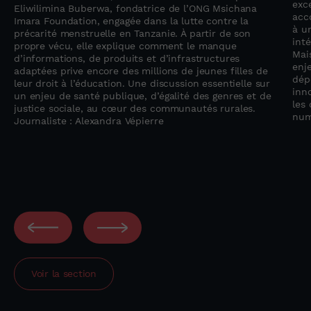
exc
Eliwilimina Buberwa, fondatrice de l’ONG Msichana
acc
Imara Foundation, engagée dans la lutte contre la
à u
précarité menstruelle en Tanzanie. À partir de son
inté
propre vécu, elle explique comment le manque
Mai
d’informations, de produits et d’infrastructures
enj
adaptées prive encore des millions de jeunes filles de
dép
leur droit à l’éducation. Une discussion essentielle sur
inno
un enjeu de santé publique, d’égalité des genres et de
les 
justice sociale, au cœur des communautés rurales.
num
Journaliste : Alexandra Vépierre
Voir la section