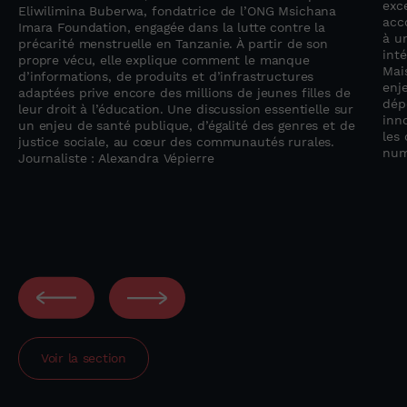
exc
Eliwilimina Buberwa, fondatrice de l’ONG Msichana
acc
Imara Foundation, engagée dans la lutte contre la
à u
précarité menstruelle en Tanzanie. À partir de son
inté
propre vécu, elle explique comment le manque
Mai
d’informations, de produits et d’infrastructures
enj
adaptées prive encore des millions de jeunes filles de
dép
leur droit à l’éducation. Une discussion essentielle sur
inno
un enjeu de santé publique, d’égalité des genres et de
les 
justice sociale, au cœur des communautés rurales.
num
Journaliste : Alexandra Vépierre
Voir la section