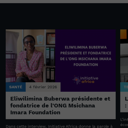
SANTÉ
4 février 2026
T
Eliwilimina Buberwa présidente et
L
fondatrice de l’ONG Msichana
:
Imara Foundation
L’in
éco
Dans cette interview, Initiative Africa donne la parole à