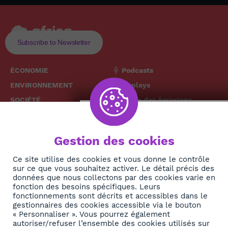
Subscribe to Newsletter
ÉCONOMIE
Podcasts
ENVIRONNEMENT
Replays
SOCIÉTÉ
Grille des émissions
SANTÉ
CULTURE
The African
Gestion des cookies
TECH
News Hub
DIASPORA
Ce site utilise des cookies et vous donne le contrôle
sur ce que vous souhaitez activer. Le détail précis des
REJOIGNEZ-NOUS
NEWSLETTER
données que nous collectons par des cookies varie en
fonction des besoins spécifiques. Leurs
fonctionnements sont décrits et accessibles dans le
S'abonner
gestionnaires des cookies accessible via le bouton
« Personnaliser ». Vous pourrez également
autoriser/refuser l’ensemble des cookies utilisés sur
À propos