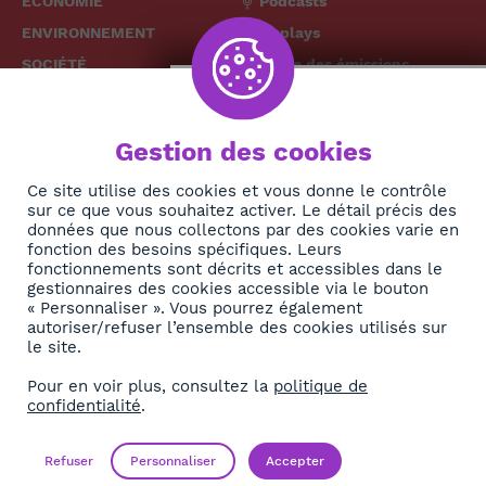
ÉCONOMIE
Podcasts
ENVIRONNEMENT
Replays
SOCIÉTÉ
Grille des émissions
SANTÉ
CULTURE
The African
Gestion des cookies
TECH
News Hub
DIASPORA
Ce site utilise des cookies et vous donne le contrôle
sur ce que vous souhaitez activer. Le détail précis des
REJOIGNEZ-NOUS
NEWSLETTER
données que nous collectons par des cookies varie en
fonction des besoins spécifiques. Leurs
fonctionnements sont décrits et accessibles dans le
S'abonner
gestionnaires des cookies accessible via le bouton
« Personnaliser ». Vous pourrez également
autoriser/refuser l’ensemble des cookies utilisés sur
À propos
le site.
Contact
Pour en voir plus, consultez la
politique de
confidentialité
.
OK
Mentions légales
Politique de confidentialité
Refuser
Personnaliser
Accepter