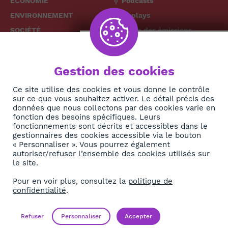
ÉCONOMIE
Podcasts
ENVIRONNEMENT
Replays
SOCIÉTÉ
Grille des émissions
SANTÉ
CULTURE
The African
Gestion des cookies
TECH
News Hub
DIASPORA
Ce site utilise des cookies et vous donne le contrôle
sur ce que vous souhaitez activer. Le détail précis des
REJOIGNEZ-NOUS
NEWSLETTER
données que nous collectons par des cookies varie en
fonction des besoins spécifiques. Leurs
fonctionnements sont décrits et accessibles dans le
S'abonner
gestionnaires des cookies accessible via le bouton
« Personnaliser ». Vous pourrez également
autoriser/refuser l’ensemble des cookies utilisés sur
À propos
le site.
Contact
Pour en voir plus, consultez la
politique de
confidentialité
.
OK
Mentions légales
Politique de confidentialité
Refuser
Personnaliser
Accepter