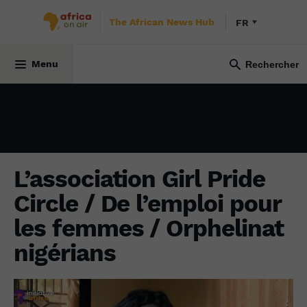
The African News Hub
FR
INITIATIVE AFRICA
20 juin 2021
Menu
L’association Girl Pride
Circle / De l’emploi pour
les femmes / Orphelinat
nigérians