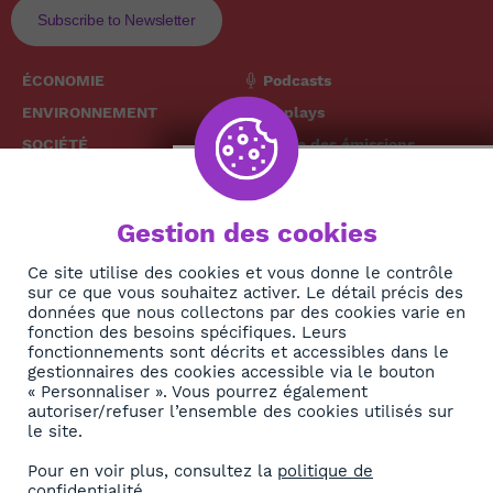
Subscribe to Newsletter
ÉCONOMIE
Podcasts
ENVIRONNEMENT
Replays
SOCIÉTÉ
Grille des émissions
SANTÉ
CULTURE
The African
Gestion des cookies
TECH
News Hub
DIASPORA
Ce site utilise des cookies et vous donne le contrôle
sur ce que vous souhaitez activer. Le détail précis des
REJOIGNEZ-NOUS
NEWSLETTER
données que nous collectons par des cookies varie en
fonction des besoins spécifiques. Leurs
fonctionnements sont décrits et accessibles dans le
S'abonner
gestionnaires des cookies accessible via le bouton
« Personnaliser ». Vous pourrez également
autoriser/refuser l’ensemble des cookies utilisés sur
À propos
le site.
Contact
Pour en voir plus, consultez la
politique de
confidentialité
.