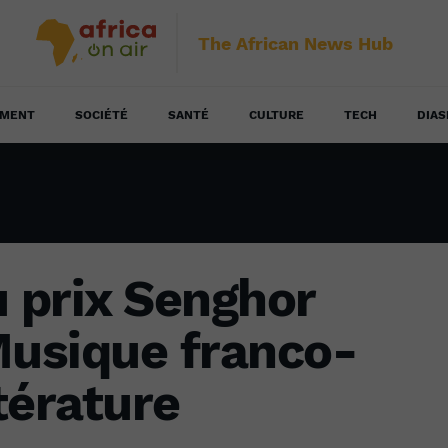
The African News Hub
EMENT
SOCIÉTÉ
SANTÉ
CULTURE
TECH
DIAS
u prix Senghor
Musique franco-
ttérature