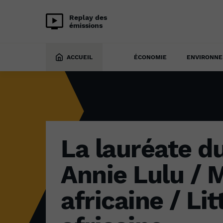
Replay des
émissions
INITIATIVE AFRICA
25 avril 2022
ACCUEIL
ÉCONOMIE
ENVIRONN
La lauréate d
Annie Lulu / 
africaine / Li