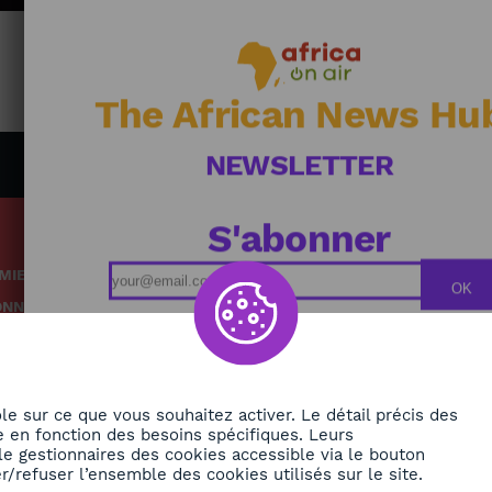
The African News Hu
NEWSLETTER
S'abonner
MIE
Podcasts
OK
ONNEMENT
Replays
TÉ
Grille des émissions
RE
le sur ce que vous souhaitez activer. Le détail précis des
 en fonction des besoins spécifiques. Leurs
le gestionnaires des cookies accessible via le bouton
ORA
/refuser l’ensemble des cookies utilisés sur le site.