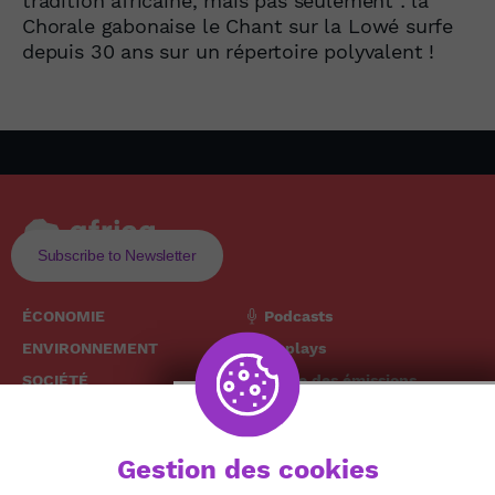
tradition africaine, mais pas seulement : la
Chorale gabonaise le Chant sur la Lowé surfe
depuis 30 ans sur un répertoire polyvalent !
Subscribe to Newsletter
ÉCONOMIE
Podcasts
ENVIRONNEMENT
Replays
SOCIÉTÉ
Grille des émissions
SANTÉ
CULTURE
The African
Gestion des cookies
TECH