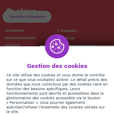
Subscribe to Newsletter
ÉCONOMIE
Podcasts
ENVIRONNEMENT
Replays
SOCIÉTÉ
Grille des émissions
SANTÉ
CULTURE
The African
Gestion des cookies
TECH
News Hub
DIASPORA
Ce site utilise des cookies et vous donne le contrôle
sur ce que vous souhaitez activer. Le détail précis des
REJOIGNEZ-NOUS
NEWSLETTER
données que nous collectons par des cookies varie en
fonction des besoins spécifiques. Leurs
fonctionnements sont décrits et accessibles dans le
S'abonner
gestionnaires des cookies accessible via le bouton
« Personnaliser ». Vous pourrez également
autoriser/refuser l’ensemble des cookies utilisés sur
À propos
le site.