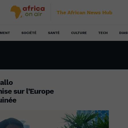
The African News Hub
EMENT
SOCIÉTÉ
SANTÉ
CULTURE
TECH
DIAS
iallo
mise sur l’Europe
uinée