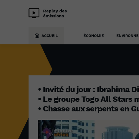
Replay des
émissions
INITIATIVE AFRICA
4 décembre 2023
ACCUEIL
ÉCONOMIE
ENVIRONN
• Invité du jour : Ibrahima D
• Le groupe Togo All Stars 
• Chasse aux serpents en G