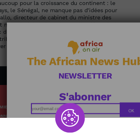
aucoup pour la croissance du continent : le
pays, le Sénégal, ne manque pas d’idées pour
allo, directeur de cabinet du ministre des
 notre invité du jour. / Un collectif musical
c de fans en Europe. Focus sur le groupe
tribu de chasseurs de serpents les Keiras en
ver des vies menacées par les reptiles survit
The African News Hu
NEWSLETTER
S'abonner
MIE
Podcasts
OK
ONNEMENT
Replays
TÉ
Grille des émissions