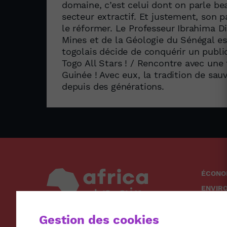
domaine, c’est celui dont on parle be
secteur extractif. Et justement, son 
le réformer. Le Professeur Ibrahima Di
Mines et de la Géologie du Sénégal est
togolais décide de conquérir un publi
Togo All Stars ! / Rencontre avec une 
Guinée ! Avec eux, la tradition de sau
depuis des générations.
ÉCONO
ENVIR
SOCIÉ
Gestion des cookies
SANTÉ