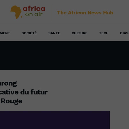
The African News Hub
EMENT
SOCIÉTÉ
SANTÉ
CULTURE
TECH
DIAS
arong
ative du futur
-Rouge