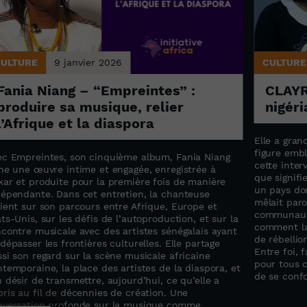
CULTURE
9 janvier 2026
CULTURE
Fania Niang – “Empreintes” :
CLAYR
produire sa musique, relier
nigér
l’Afrique et la diaspora
Elle a gran
figure emb
ec Empreintes, son cinquième album, Fania Niang
cette inter
gne une œuvre intime et engagée, enregistrée à
que signifi
kar et produite pour la première fois de manière
un pays dom
dépendante. Dans cet entretien, la chanteuse
mêlait paro
ient sur son parcours entre Afrique, Europe et
communauté
ts-Unis, sur les défis de l’autoproduction, et sur la
comment la
contre musicale avec des artistes sénégalais ayant
de rébellio
dépasser les frontières culturelles. Elle partage
Entre foi, 
si son regard sur la scène musicale africaine
pour tous c
temporaine, la place des artistes de la diaspora, et
de se confo
 désir de transmettre, aujourd’hui, ce qu’elle a
ris au fil de décennies de création. Une
nversation profonde sur la musique comme