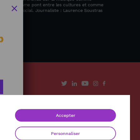
moire, comme pont entre les cultures et comme
gagement social. Journaliste : Laurence Soustras
b
À propos
Contact
Accepter
Mentions légales
Politique de confidentialité
Personnaliser