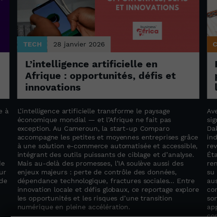
TECH
28 janvier 2026
L’intelligence artificielle en
Afrique : opportunités, défis et
innovations
e à
L’intelligence artificielle transforme le paysage
Av
économique mondial — et l’Afrique ne fait pas
si
exception. Au Cameroun, la start-up Comparo
Da
accompagne les petites et moyennes entreprises grâce
in
à une solution e-commerce automatisée et accessible,
rev
intégrant des outils puissants de ciblage et d’analyse.
Éta
de
Mais au-delà des promesses, l’IA soulève aussi des
ren
ur
enjeux majeurs : perte de contrôle des données,
su 
 de
dépendance technologique, fractures sociales... Entre
aus
innovation locale et défis globaux, ce reportage explore
con
les opportunités et les risques d’une transition
son
numérique en pleine accélération.
app
co