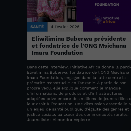
SANTÉ
4 février 2026
 à la
Eliwilimina Buberwa présidente
ir en
et fondatrice de l’ONG Msichana
Imara Foundation
Dans cette interview, Initiative Africa donne la parol
ar le
Eliwilimina Buberwa, fondatrice de l’ONG Msichana
 tête du
Imara Foundation, engagée dans la lutte contre la
irque de
précarité menstruelle en Tanzanie. À partir de son
e l’Ouest.
propre vécu, elle explique comment le manque
d’informations, de produits et d’infrastructures
l et engagé
adaptées prive encore des millions de jeunes filles 
enfants
leur droit à l’éducation. Une discussion essentielle s
dans chaque
un enjeu de santé publique, d’égalité des genres et
 tabous,
justice sociale, au cœur des communautés rurales.
on
Journaliste : Alexandra Vépierre
t comme
ociale.