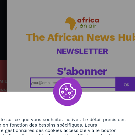
mé
en
The African News Hu
NEWSLETTER
S'abonner
MIE
Podcasts
OK
ONNEMENT
Replays
TÉ
Grille des émissions
RE
le sur ce que vous souhaitez activer. Le détail précis des
 en fonction des besoins spécifiques. Leurs
le gestionnaires des cookies accessible via le bouton
ORA