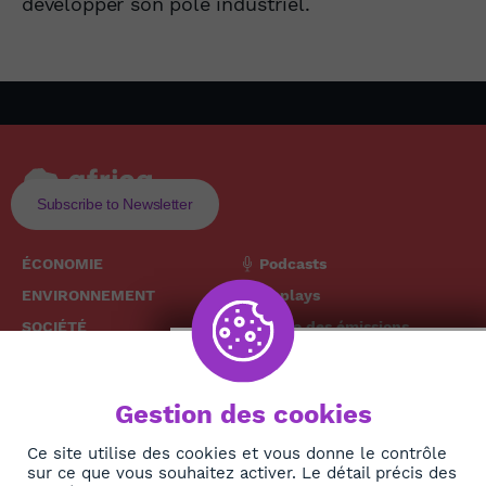
développer son pôle industriel.
Subscribe to Newsletter
ÉCONOMIE
Podcasts
ENVIRONNEMENT
Replays
SOCIÉTÉ
Grille des émissions
SANTÉ
CULTURE
The African
Gestion des cookies
TECH
News Hub
DIASPORA
Ce site utilise des cookies et vous donne le contrôle
sur ce que vous souhaitez activer. Le détail précis des
REJOIGNEZ-NOUS