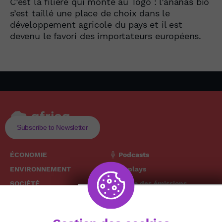
C’est la filière qui monte au Togo : l’ananas bio
s’est taillé une place de choix dans le
développement agricole du pays et il est
devenu le favori des importateurs européens.
Subscribe to Newsletter
ÉCONOMIE
Podcasts
ENVIRONNEMENT
Replays
SOCIÉTÉ
Grille des émissions
SANTÉ
CULTURE