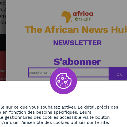
 secteurs de l’économie. / Vers une économie
bon à travers la zone économique spéciale de
ompris pour les plus faibles revenus, un pari
 du Rwanda.
The African News Hu
NEWSLETTER
S'abonner
MIE
Podcasts
OK
ONNEMENT
Replays
TÉ
Grille des émissions
RE
le sur ce que vous souhaitez activer. Le détail précis des
 en fonction des besoins spécifiques. Leurs
le gestionnaires des cookies accessible via le bouton
ORA
/refuser l’ensemble des cookies utilisés sur le site.