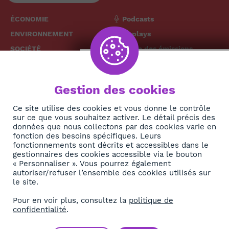
ÉCONOMIE
Podcasts
ENVIRONNEMENT
Replays
SOCIÉTÉ
Grille des émissions
SANTÉ
CULTURE
The African
Gestion des cookies
TECH
News Hub
DIASPORA
Ce site utilise des cookies et vous donne le contrôle
sur ce que vous souhaitez activer. Le détail précis des
REJOIGNEZ-NOUS
NEWSLETTER
données que nous collectons par des cookies varie en
fonction des besoins spécifiques. Leurs
fonctionnements sont décrits et accessibles dans le
S'abonner
gestionnaires des cookies accessible via le bouton
« Personnaliser ». Vous pourrez également
autoriser/refuser l’ensemble des cookies utilisés sur
À propos
le site.
Contact
Pour en voir plus, consultez la
politique de
confidentialité
.
OK
Mentions légales