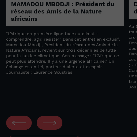
MAMADOU MBODJI : Président du
D
réseau des Amis de la Nature
d
africains
Au 
tou
“L’Afrique en première ligne face au climat :
cro
comprendre, agir, résister” Dans cet entretien exclusif,
Don
Mamadou Mbodji, Président du réseau des Amis de la
des
Nature Africains, revient sur trois décennies de lutte
Dan
pour la justice climatique. Son message : “L’Afrique ne
ces 
peut plus attendre. Il y a une urgence africaine.” Un
; -
échange essentiel, porteur d’alerte et d’espoir.
Con
Journaliste : Laurence Soustras
Une
tra
Jou