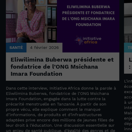
SANTÉ
4 février 2026
T
Eliwilimina Buberwa présidente et
L
fondatrice de l’ONG Msichana
:
Imara Foundation
L’in
éco
Dans cette interview, Initiative Africa donne la parole à
exc
Eliwilimina Buberwa, fondatrice de l’ONG Msichana
acc
Imara Foundation, engagée dans la lutte contre la
à u
précarité menstruelle en Tanzanie. À partir de son
inté
propre vécu, elle explique comment le manque
Mai
d’informations, de produits et d’infrastructures
enj
adaptées prive encore des millions de jeunes filles de
dép
leur droit à l’éducation. Une discussion essentielle sur
inno
un enjeu de santé publique, d’égalité des genres et de