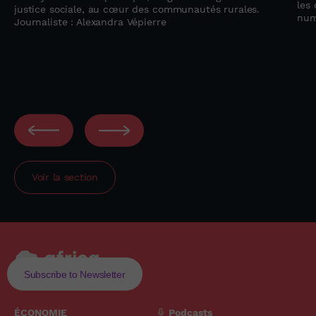
les 
justice sociale, au cœur des communautés rurales.
num
Journaliste : Alexandra Vépierre
Voir la section
Subscribe to Newsletter
ÉCONOMIE
Podcasts