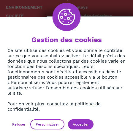
ENVIRONNEMENT
Replays
SOCIÉTÉ
Grille des émissions
SANTÉ
CULTURE
The African
Gestion des cookies
TECH
News Hub
Ce site utilise des cookies et vous donne le contrôle
DIASPORA
sur ce que vous souhaitez activer. Le détail précis des
REJOIGNEZ-NOUS
NEWSLETTER
données que nous collectons par des cookies varie en
fonction des besoins spécifiques. Leurs
fonctionnements sont décrits et accessibles dans le
S'abonner
gestionnaires des cookies accessible via le bouton
« Personnaliser ». Vous pourrez également
autoriser/refuser l’ensemble des cookies utilisés sur
À propos
le site.
Contact
Pour en voir plus, consultez la
politique de
confidentialité
.
OK
Mentions légales
Politique de confidentialité
Refuser
Personnaliser
Accepter