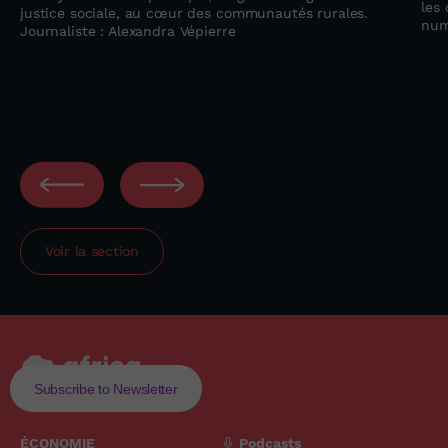
les 
justice sociale, au cœur des communautés rurales.
num
Journaliste : Alexandra Vépierre
Voir la section
Subscribe to Newsletter
ÉCONOMIE
Podcasts