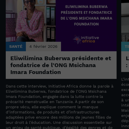
SANTÉ
4 février 2026
T
Eliwilimina Buberwa présidente et
L
fondatrice de l’ONG Msichana
:
Imara Foundation
L’in
éco
Dans cette interview, Initiative Africa donne la parole à
exc
Eliwilimina Buberwa, fondatrice de l’ONG Msichana
acc
Imara Foundation, engagée dans la lutte contre la
à u
précarité menstruelle en Tanzanie. À partir de son
inté
propre vécu, elle explique comment le manque
Mai
d’informations, de produits et d’infrastructures
enj
adaptées prive encore des millions de jeunes filles de
dép
leur droit à l’éducation. Une discussion essentielle sur
inno
un enjeu de santé publique, d’égalité des genres et de