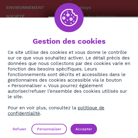
ENVIRONNEMENT
Replays
SOCIÉTÉ
Grille des émissions
SANTÉ
CULTURE
The African
Gestion des cookies
TECH
News Hub
Ce site utilise des cookies et vous donne le contrôle
DIASPORA
sur ce que vous souhaitez activer. Le détail précis des
REJOIGNEZ-NOUS
NEWSLETTER
données que nous collectons par des cookies varie en
fonction des besoins spécifiques. Leurs
fonctionnements sont décrits et accessibles dans le
S'abonner
gestionnaires des cookies accessible via le bouton
« Personnaliser ». Vous pourrez également
autoriser/refuser l’ensemble des cookies utilisés sur
À propos
le site.
Contact
Pour en voir plus, consultez la
politique de
confidentialité
.
OK
Mentions légales
Politique de confidentialité
Refuser
Personnaliser
Accepter