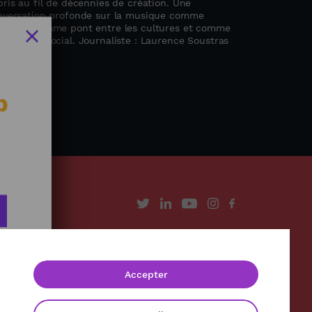
ris au fil de décennies de création. Une
nversation profonde sur la musique comme
moire, comme pont entre les cultures et comme
gagement social. Journaliste : Laurence Soustras
b
À propos
Contact
Accepter
Mentions légales
Politique de confidentialité