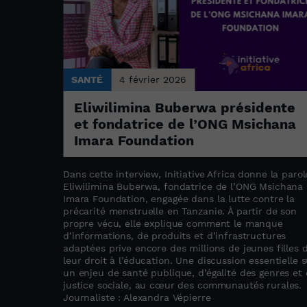
SANTÉ
4 février 2026
 à la
Eliwilimina Buberwa présidente
ir en
et fondatrice de l’ONG Msichana
Imara Foundation
Dans cette interview, Initiative Africa donne la parol
ar le
Eliwilimina Buberwa, fondatrice de l’ONG Msichana
 tête du
Imara Foundation, engagée dans la lutte contre la
irque de
précarité menstruelle en Tanzanie. À partir de son
e l’Ouest.
propre vécu, elle explique comment le manque
d’informations, de produits et d’infrastructures
l et engagé
adaptées prive encore des millions de jeunes filles 
enfants
leur droit à l’éducation. Une discussion essentielle s
dans chaque
un enjeu de santé publique, d’égalité des genres et
 tabous,
justice sociale, au cœur des communautés rurales.
on
Journaliste : Alexandra Vépierre