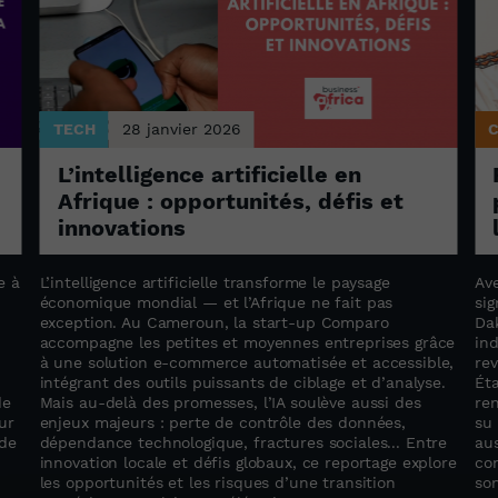
TECH
28 janvier 2026
L’intelligence artificielle en
Afrique : opportunités, défis et
innovations
e à
L’intelligence artificielle transforme le paysage
Av
économique mondial — et l’Afrique ne fait pas
si
exception. Au Cameroun, la start-up Comparo
Da
accompagne les petites et moyennes entreprises grâce
in
à une solution e-commerce automatisée et accessible,
rev
intégrant des outils puissants de ciblage et d’analyse.
Éta
de
Mais au-delà des promesses, l’IA soulève aussi des
ren
ur
enjeux majeurs : perte de contrôle des données,
su 
 de
dépendance technologique, fractures sociales... Entre
aus
innovation locale et défis globaux, ce reportage explore
con
les opportunités et les risques d’une transition
son