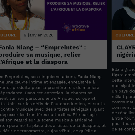
CULTURE
9 janvier 2026
CULTURE
Fania Niang – “Empreintes” :
CLAYR
produire sa musique, relier
nigér
l’Afrique et la diaspora
Elle a gran
figure emb
ec Empreintes, son cinquième album, Fania Niang
cette inter
gne une œuvre intime et engagée, enregistrée à
que signifi
kar et produite pour la première fois de manière
un pays dom
dépendante. Dans cet entretien, la chanteuse
mêlait paro
ient sur son parcours entre Afrique, Europe et
communauté
ts-Unis, sur les défis de l’autoproduction, et sur la
comment la
contre musicale avec des artistes sénégalais ayant
de rébellio
dépasser les frontières culturelles. Elle partage
Entre foi, 
si son regard sur la scène musicale africaine
pour tous c
temporaine, la place des artistes de la diaspora, et
de se confo
 désir de transmettre, aujourd’hui, ce qu’elle a