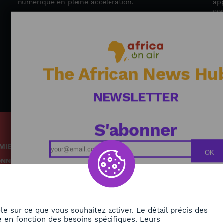
numérique en pleine accélération.
app
co
mé
en
The African News Hu
NEWSLETTER
S'abonner
MIE
Podcasts
OK
ONNEMENT
Replays
TÉ
Grille des émissions
RE
le sur ce que vous souhaitez activer. Le détail précis des
 en fonction des besoins spécifiques. Leurs